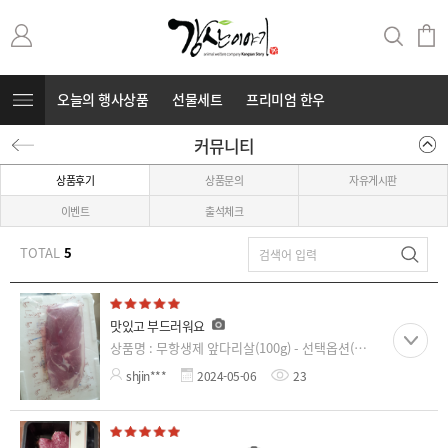
오늘의 행사상품
선물세트
프리미엄 한우
커뮤니티
무항생제 돼지고기
커뮤니티
⭐부캐⭐
상품후기
상품문의
자유게시판
이벤트
출석체크
TOTAL
5
맛있고 부드러워요
상품명 : 무항생제 앞다리살(100g) - 선택옵션(용
도, 중량)
shjin***
2024-05-06
23