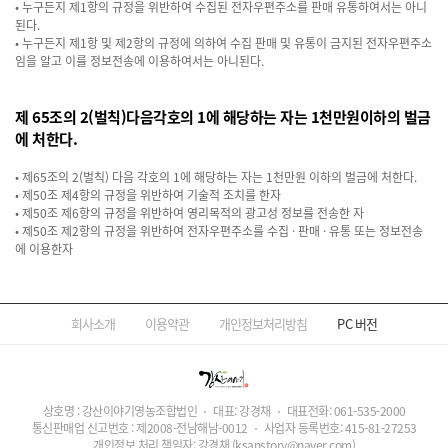
• 누구든지 제1항의 규정을 위반하여 수집된 전자우편주소를 판매 유통하여서는 아니
된다.
• 누구든지 제1항 및 제2항의 규정에 의하여 수집 판매 및 유통이 금지된 전자우편주소
임을 알고 이를 정보전송에 이용하여서는 아니된다.
제 65조의 2(벌칙)다음각호의 1에 해당하는 자는 1천만원이하의 벌금
에 처한다.
• 제65조의 2(벌칙) 다음 각호의 1에 해당하는 자는 1천만원 이하의 벌금에 처한다.
• 제50조 제4항의 규정을 위반하여 기술적 조치를 한자
• 제50조 제6항의 규정을 위반하여 영리목적의 광고성 정보를 전송한 자
• 제50조 제2항의 규정을 위반하여 전자우편주소를 수집 · 판매 · 유통 또는 정보전송
에 이용한자​
회사소개
이용약관
개인정보처리방침
PC
버전
상호명 : 강산이야기영농조합법인
대표: 강경채
대표전화:
061-535-2000
통신판매업 신고번호 : 제2008-전남해남-0012
사업자 등록번호:
415-81-27253
개인정보 처리 책임자: 강경채
(ksanstory@naver.com)