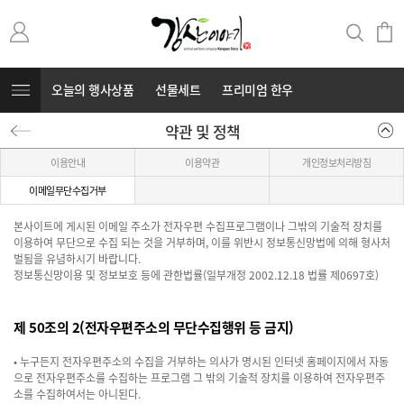
오늘의 행사상품
선물세트
프리미엄 한우
약관 및 정책
무항생제 돼지고기
커뮤니티
⭐부캐⭐
이용안내
이용약관
개인정보처리방침
이메일무단수집거부
본사이트에 게시된 이메일 주소가 전자우편 수집프로그램이나 그밖의 기술적 장치를
이용하여 무단으로 수집 되는 것을 거부하며, 이를 위반시 정보통신망법에 의해 형사처
벌됨을 유념하시기 바랍니다.
정보통신망이용 및 정보보호 등에 관한법률(일부개정 2002.12.18 법률 제0697호)
제 50조의 2(전자우편주소의 무단수집행위 등 금지)
• 누구든지 전자우편주소의 수집을 거부하는 의사가 명시된 인터넷 홈페이지에서 자동
으로 전자우편주소를 수집하는 프로그램 그 밖의 기술적 장치를 이용하여 전자우편주
소를 수집하여서는 아니된다.