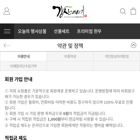
오늘의 행사상품
선물세트
프리미엄 한우
약관 및 정책
무항생제 돼지고기
커뮤니티
⭐부캐⭐
이용안내
이용약관
개인정보처리방침
이메일무단수집거부
회원 가입 안내
① 저희 쇼핑몰은 기본적으로 회원제로 운영하고 있습니다. 운영방침에 따라 비회원구
매가 가능한 경우가 있습니다.
② 회원 가입은 월회비, 연회비등 어떠한 비용도 청구하지 않으며 100% 무료로 진행
됩니다.
③ 회원 가입 시 가입 환영 축하금으로
0
원
의 적립금이 지급됩니다.
④ 구매 시 적립된 적립금은
1,000
원
부터 현금처럼 사용할 수 있습니다.
⑤ 적립금 제도는 온라인으로 가입한 회원에게만 적용되는 멤버쉽 혜택입니다.
적립금 제도