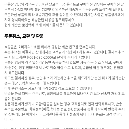
무통장 입금의 경우는 입금하신 날로부터, 신용카드로 구매하신 경우에는 구매하신 날
로부터 2-3일 이내에(최장 7일이내) 입력하신 배송처로 주문상품이 도착하게 됩니다.
주문하신 상품에 따라 배송기간이 조금 상이할 수 있으니 자세한 사항은 상품상세페이
지에 명시되어있는 배송관련 내용을 참조해주세요.
현재 배송은
로젠택배
택배 서비스를 이용하고 있습니다.
주문취소, 교환 및 환불
쇼핑몰은 소비자의보호를 위해서 규정한 제반 법규를 준수합니다.
주문 취소는 미결재인 상태에서는 고객님이 직접 취소하실 수가 있습니다. 결제후 취소
는 저희 고객센터
(061-535-2000)로 문의해 주시기 바랍니다.
무통장 입금의 경우 일정기간동안 송금을 하지 않으면 자동 주문 취소가 되고, 구매자
가 원하는 경우 인터넷에서 바로 취소 하실 수도 있으며, 송금을 하신 경우에는 환불조
치 해드립니다.
카드로 결제하신 경우, 승인 취소가 가능하면 취소을 해드리지만 승인 취소가 불가능한
경우 해당 금액을 모두 송금해 드립니다.
이때 승인취소는 카드사에 따라 2-3일 정도 소요될 수 있습니다.
반송을 하실 때에는 주문번호, 회원정보를 메모하여 보내주시면 보다 신속한 처리에 도
움이 됩니다.
상품에 문제가 있거나 교환/환불을 원하는 경우 고객센터로 먼저 연락해주시고, 반송
주소로 주문번호, 회원정보(이름,휴대폰 번호 등), 반품사유 등을 메모하여 반송해 주시
면 상품 대금은 예치되거나 고객센터를 통해 환불조치 됩니다. (반송료는 고객 부담 입
니다.)