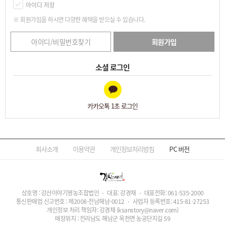
아이디 저장
※ 회원가입을 하시면 다양한 혜택을 받으실 수 있습니다.
아이디/비밀번호찾기
회원가입
소셜 로그인
카카오톡 1초 로그인
회사소개
이용약관
개인정보처리방침
PC
버전
상호명 : 강산이야기영농조합법인
대표: 강경채
대표전화:
061-535-2000
통신판매업 신고번호 : 제2008-전남해남-0012
사업자 등록번호:
415-81-27253
개인정보 처리 책임자: 강경채
(ksanstory@naver.com)
매장위치 : 전라남도 해남군 옥천면 농공단지길 59