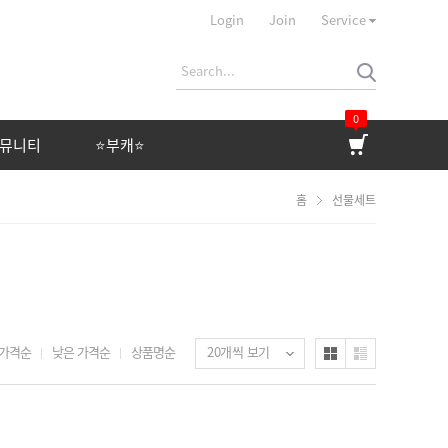
Login
Join
Service
0
뮤니티
⭐부캐⭐
홈
선물세트
커뮤니티
⭐부캐⭐
상품 평가
상품 문의
자유게시판
이벤트
 가격순
낮은 가격순
상품명순
20개씩 보기
제휴문의