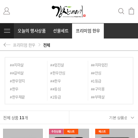
오늘의 행사상품
선물세트
프리미엄 한우
프리미엄 한우
전체
무항생제 돼지고기
커뮤니티
⭐부캐⭐
##치마살
##업진살
##치마업진
##갈비살
#한우안심
##안심
#한우양지
##한우
#1등급
#한우
##등심
##구이용
#한우채끝
#2등급
##부채살
전체 상품
11
개