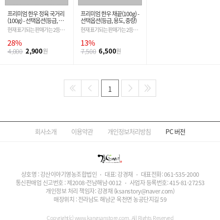
프리미엄 한우 정육 국거리
프리미엄 한우 채끝(100g) -
(100g) - 선택옵션(등급, 용
선택옵션(등급, 용도, 중량)
도, 중량)
현재 표기되는 판매가는 2등급
현재 표기되는 판매가는 2등급
기준입니다. 필수 옵션 선택 시
기준입니다. 필수 옵션 선택 시
28%
13%
금액은 자동 변경 됩니다.
금액은 자동 변경 됩니다.
2,900
6,500
4,000
원
7,500
원
1
회사소개
이용약관
개인정보처리방침
PC
버전
상호명 : 강산이야기영농조합법인
대표: 강경채
대표전화:
061-535-2000
통신판매업 신고번호 : 제2008-전남해남-0012
사업자 등록번호:
415-81-27253
개인정보 처리 책임자: 강경채
(ksanstory@naver.com)
매장위치 : 전라남도 해남군 옥천면 농공단지길 59
Copyright(c) www.kangsanstore.com. All Rights Reserved