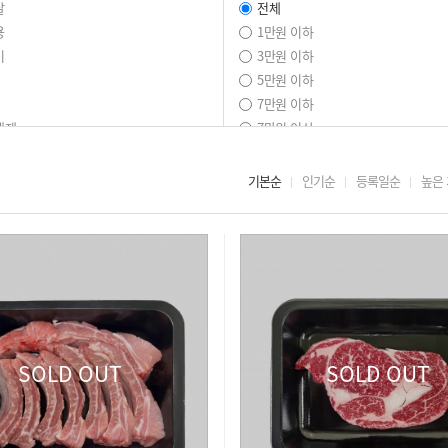
살
전체
용
1만원 이하
비
3만원 이하
5만원 이하
7만원 이하
생제
7만원 이상
살
기본순
인기순
등록일순
높은
살
살
업진
야기
제
SOLD OUT
SOLD OUT
살