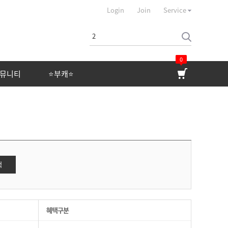
Login
Join
Service
0
뮤니티
⭐부캐⭐
커뮤니티
⭐부캐⭐
상품 평가
상품 문의
자유게시판
색
이벤트
제휴문의
혜택구분