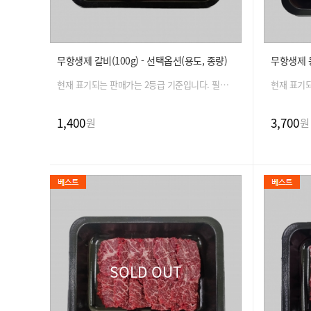
#한우
#한우안
#한우양
무항생제 갈비(100g) - 선택옵션(용도, 종량)
#한우채
현재 표기되는 판매가는 2등급 기준입니다. 필수 옵션 선택 시 금액은 자동 변경 됩니다.
1,400
3,700
원
원
SOLD OUT