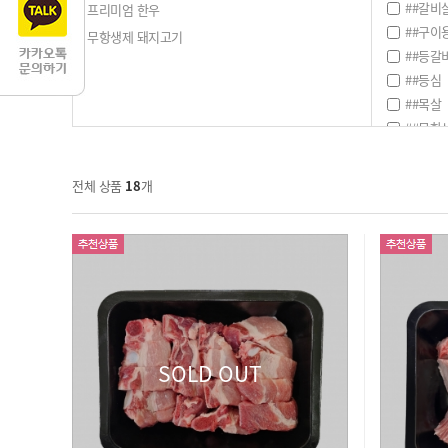
##갈비
프리미엄 한우
##구이
무항생제 돼지고기
##등갈
##등심
##목살
##무항
##부채
##안심
전체 상품
18
개
##업진
##치마
##치마
##한우
#1등급
#2등급
#강산이
SOLD OUT
#무항생
#삼겹살
#수육용
#앞다리