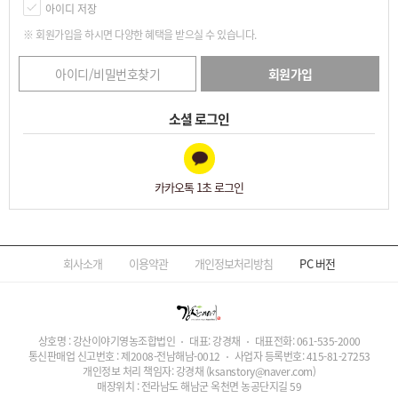
아이디 저장
※ 회원가입을 하시면 다양한 혜택을 받으실 수 있습니다.
아이디/비밀번호찾기
회원가입
소셜 로그인
카카오톡 1초 로그인
회사소개
이용약관
개인정보처리방침
PC
버전
상호명 : 강산이야기영농조합법인
대표: 강경채
대표전화:
061-535-2000
통신판매업 신고번호 : 제2008-전남해남-0012
사업자 등록번호:
415-81-27253
개인정보 처리 책임자: 강경채
(ksanstory@naver.com)
매장위치 : 전라남도 해남군 옥천면 농공단지길 59