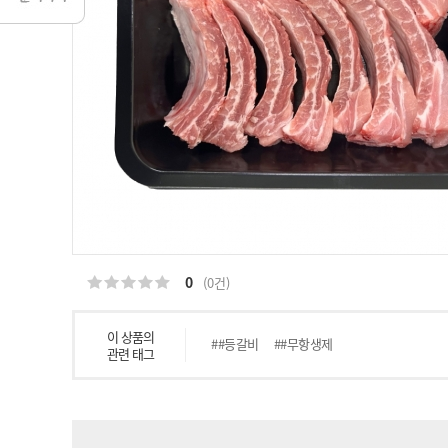
0
(0건)
이 상품의
##등갈비
##무항생제
관련 태그