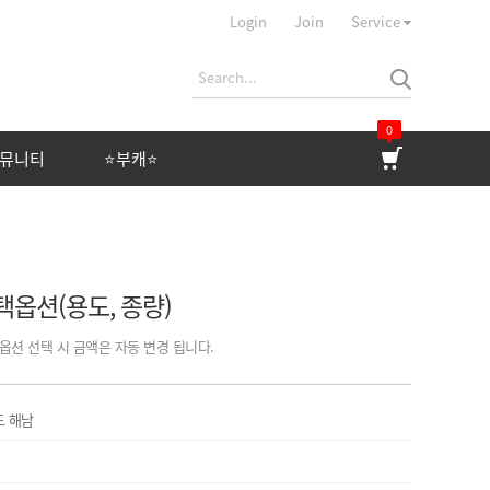
Login
Join
Service
0
뮤니티
⭐부캐⭐
커뮤니티
⭐부캐⭐
상품 평가
선택옵션(용도, 종량)
상품 문의
자유게시판
옵션 선택 시 금액은 자동 변경 됩니다.
이벤트
제휴문의
도 해남