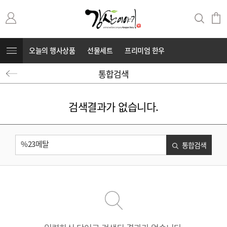
오늘의 행사상품
선물세트
프리미엄 한우
통합검색
무항생제 돼지고기
커뮤니티
⭐부캐⭐
검색결과가 없습니다.
통합검색