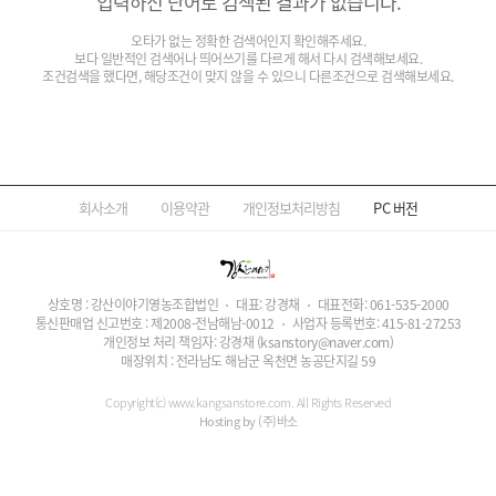
입력하신 단어로 검색된 결과가 없습니다.
오타가 없는 정확한 검색어인지 확인해주세요.
보다 일반적인 검색어나 띄어쓰기를 다르게 해서 다시 검색해보세요.
조건검색을 했다면, 해당조건이 맞지 않을 수 있으니 다른조건으로 검색해보세요.
회사소개
이용약관
개인정보처리방침
PC
버전
상호명 : 강산이야기영농조합법인
대표: 강경채
대표전화:
061-535-2000
통신판매업 신고번호 : 제2008-전남해남-0012
사업자 등록번호:
415-81-27253
개인정보 처리 책임자: 강경채
(ksanstory@naver.com)
매장위치 : 전라남도 해남군 옥천면 농공단지길 59
Copyright(c) www.kangsanstore.com. All Rights Reserved
Hosting by (주)바소