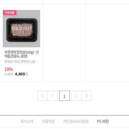
SOLD OUT
무항생제 항정살(100g) - 선
택옵션(용도, 중량)
현재 표기되는 판매가는 2등급
기준입니다. 필수 옵션 선택 시
19%
금액은 자동 변경 됩니다.
4,400
5,400
원
1
회사소개
이용약관
개인정보처리방침
PC
버전