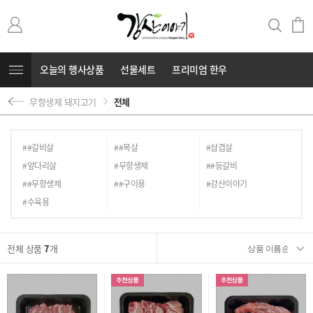
오늘의 행사상품
선물세트
프리미엄 한우
무항생제 돼지고기
전체
무항생제 돼지고기
커뮤니티
⭐부캐⭐
##갈비살
##목살
#삼겹살
#앞다리살
#무항생제
##등갈비
##무항생제
##구이용
#강산이야기
#수육용
전체 상품
7
개