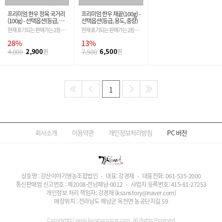
프리미엄 한우 정육 국거리
프리미엄 한우 채끝(100g) -
(100g) - 선택옵션(등급, 용
선택옵션(등급, 용도, 중량)
도, 중량)
현재 표기되는 판매가는 2등급
현재 표기되는 판매가는 2등급
기준입니다. 필수 옵션 선택 시
기준입니다. 필수 옵션 선택 시
28%
13%
금액은 자동 변경 됩니다.
금액은 자동 변경 됩니다.
2,900
6,500
4,000
원
7,500
원
1
회사소개
이용약관
개인정보처리방침
PC
버전
상호명 : 강산이야기영농조합법인
대표: 강경채
대표전화:
061-535-2000
통신판매업 신고번호 : 제2008-전남해남-0012
사업자 등록번호:
415-81-27253
개인정보 처리 책임자: 강경채
(ksanstory@naver.com)
매장위치 : 전라남도 해남군 옥천면 농공단지길 59
Copyright(c) www.kangsanstore.com. All Rights Reserved