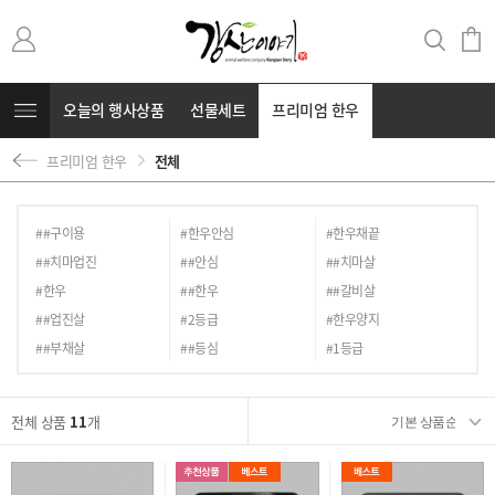
오늘의 행사상품
선물세트
프리미엄 한우
프리미엄 한우
전체
무항생제 돼지고기
커뮤니티
⭐부캐⭐
##구이용
#한우안심
#한우채끝
##치마업진
##안심
##치마살
#한우
##한우
##갈비살
##업진살
#2등급
#한우양지
##부채살
##등심
#1등급
전체 상품
11
개