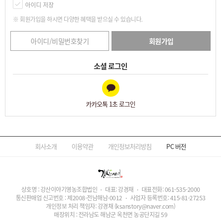
아이디 저장
※ 회원가입을 하시면 다양한 혜택을 받으실 수 있습니다.
아이디/비밀번호찾기
회원가입
소셜 로그인
카카오톡 1초 로그인
회사소개
이용약관
개인정보처리방침
PC
버전
상호명 : 강산이야기영농조합법인
대표: 강경채
대표전화:
061-535-2000
통신판매업 신고번호 : 제2008-전남해남-0012
사업자 등록번호:
415-81-27253
개인정보 처리 책임자: 강경채
(ksanstory@naver.com)
매장위치 : 전라남도 해남군 옥천면 농공단지길 59