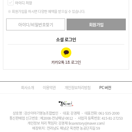
아이디 저장
※ 회원가입을 하시면 다양한 혜택을 받으실 수 있습니다.
아이디/비밀번호찾기
회원가입
소셜 로그인
카카오톡 1초 로그인
회사소개
이용약관
개인정보처리방침
PC
버전
상호명 : 강산이야기영농조합법인
대표: 강경채
대표전화:
061-535-2000
통신판매업 신고번호 : 제2008-전남해남-0012
사업자 등록번호:
415-81-27253
개인정보 처리 책임자: 강경채
(ksanstory@naver.com)
매장위치 : 전라남도 해남군 옥천면 농공단지길 59