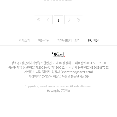
1
회사소개
이용약관
개인정보처리방침
PC
버전
상호명 : 강산이야기영농조합법인
대표: 강경채
대표전화:
061-535-2000
통신판매업 신고번호 : 제2008-전남해남-0012
사업자 등록번호:
415-81-27253
개인정보 처리 책임자: 강경채
(ksanstory@naver.com)
매장위치 : 전라남도 해남군 옥천면 농공단지길 59
Copyright(c) www.kangsanstore.com. All Rights Reserved
Hosting by (주)바소