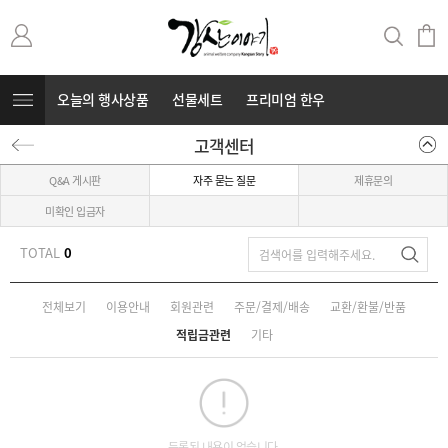
오늘의 행사상품
선물세트
프리미엄 한우
고객센터
무항생제 돼지고기
커뮤니티
⭐부캐⭐
Q&A 게시판
자주 묻는 질문
제휴문의
미확인 입금자
TOTAL
0
전체보기
이용안내
회원관련
주문/결제/배송
교환/환불/반품
적립금관련
기타
등록된 내용이 없습니다.