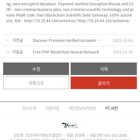
ng, own encrypted databa
se. Payment method (exception Russia and Ch
IR) - non-criminal business plan, non-criminal scientific technology and pr
ivate FASM code. Own Blockchain Scientific Debt Gateway. 100% autom
atic. li
nk - http://78.29.44.164/antivirus/
http://78.29.44.164/antivirus/
이전글
Discover Premium Verified Accounts at AccStores.com
2025-11-03
다음글
Free PHP Blockchain Neural Network
2025-11-18
수정
삭제
목록으로
글쓰기
회사소개
이용약관
개인정보처리방침
PC
버전
상호명 : 강산이야기영농조합법인
대표: 강경채
대표전화:
061-535-2000